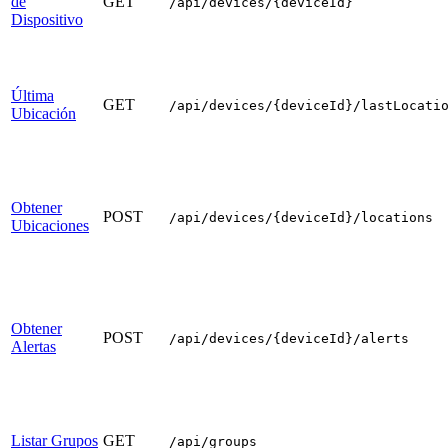
de
GET
/api/devices/{deviceId}
Dispositivo
Última
GET
/api/devices/{deviceId}/lastLocati
Ubicación
Obtener
POST
/api/devices/{deviceId}/locations
Ubicaciones
Obtener
POST
/api/devices/{deviceId}/alerts
Alertas
Listar Grupos
GET
/api/groups