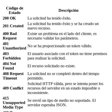
Código de
Descripción
Estado
200 OK
La solicitud ha tenido éxito.
La solicitud ha tenido éxito y se ha creado un
201 Created
nuevo recurso.
400 Bad
Existe un problema en el lado del cliente, es
Request
necesario validar los parámetros.
401
No se ha proporcionado un token válido.
Unauthorized
403
El usuario asociado con el token no tiene permisos
Forbidden
para realizar la solicitud.
404 Not
El recurso solicitado no existe.
Found
408 Request
La solicitud no se completó dentro del tiempo
Timeout
permitido.
Solicitud HTTP válida, pero se intenta poner los
409 Conflict
recursos del servidor en un estado imposible o
inconsistente.
415
Se envió un tipo de medio no soportado. El
Unsupported
servidor esperaba JSON.
Media Type