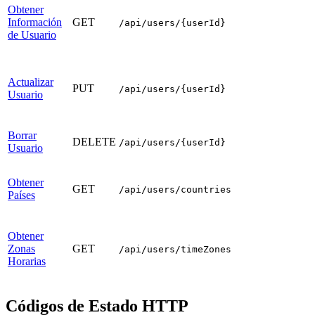
Obtener
Información
GET
/api/users/{userId}
de Usuario
Actualizar
PUT
/api/users/{userId}
Usuario
Borrar
DELETE
/api/users/{userId}
Usuario
Obtener
GET
/api/users/countries
Países
Obtener
Zonas
GET
/api/users/timeZones
Horarias
Códigos de Estado HTTP